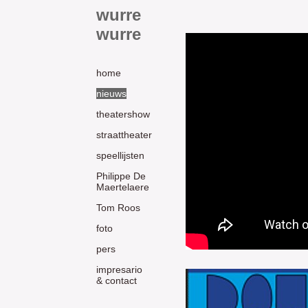
wurre
wurre
home
nieuws
theatershow
straattheater
speellijsten
Philippe De
Maertelaere
Tom Roos
foto
pers
impresario
& contact